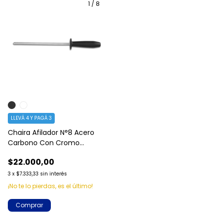
1
/
8
LLEVÁ 4 Y PAGÁ 3
Chaira Afilador N°8 Acero
Carbono Con Cromo
Tramontina
$22.000,00
3
x
$7.333,33
sin interés
¡No te lo pierdas, es el último!
Comprar