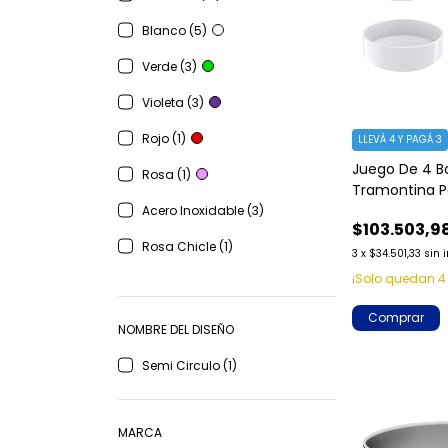
Blanco (5)
Verde (3)
Violeta (3)
Rojo (1)
LLEVÁ 4 Y PAGÁ 3
Juego De 4 B
Rosa (1)
Tramontina P
Apilable
Acero Inoxidable (3)
$103.503,9
Rosa Chicle (1)
3
x
$34.501,33
sin 
¡Solo quedan
4
Comprar
NOMBRE DEL DISEÑO
Semi Circulo (1)
MARCA