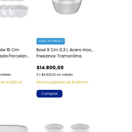
LLEVÁ 4 Y PAGÁ 3
olw 16 Cm
Bowl 9 Cm 0,3 L Acero Inox.,
aola Porcelana
Freezinox Tramontina.
$14.800,00
 interés
3
x
$4.933,33
sin interés
 es el último!
¡No te lo pierdas, es el último!
Comprar