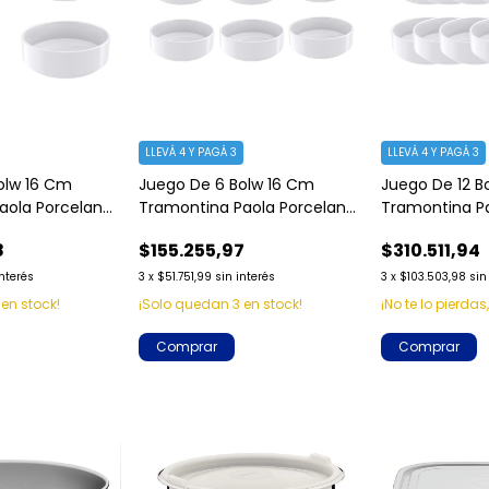
LLEVÁ 4 Y PAGÁ 3
LLEVÁ 4 Y PAGÁ 3
olw 16 Cm
Juego De 6 Bolw 16 Cm
Juego De 12 B
aola Porcelana
Tramontina Paola Porcelana
Tramontina P
Apilable
Apilable
8
$155.255,97
$310.511,94
interés
3
x
$51.751,99
sin interés
3
x
$103.503,98
sin
en stock!
¡Solo quedan
3
en stock!
¡No te lo pierdas,
Comprar
Comprar