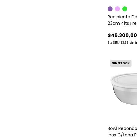
Recipiente De
23cm 4lts Fre
Tramontina
$46.300,0
3
x
$15.433,33
sin 
SIN STOCK
Bowl Redond
Inox C/tapa P