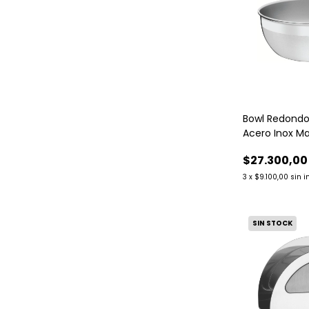
Bowl Redondo 
Acero Inox Ma
Tramontina
$27.300,00
3
x
$9.100,00
sin i
SIN STOCK