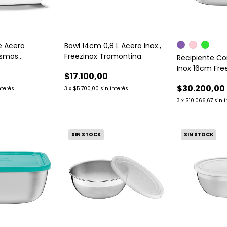
De Acero
Bowl 14cm 0,8 L Acero Inox.,
osmos
Freezinox Tramontina.
Recipiente C
Inox 16cm Fre
$17.100,00
Tramontina
$30.200,00
nterés
3
x
$5.700,00
sin interés
3
x
$10.066,67
sin 
SIN STOCK
SIN STOCK