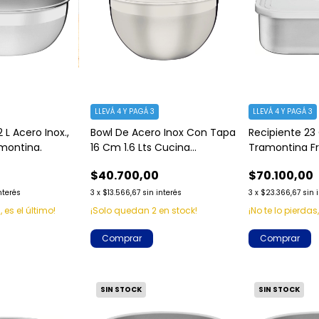
LLEVÁ 4 Y PAGÁ 3
LLEVÁ 4 Y PAGÁ 3
 L Acero Inox.,
Bowl De Acero Inox Con Tapa
Recipiente 2
amontina.
16 Cm 1.6 Lts Cucina
Tramontina Fr
Tramontina
Cuadrado Acer
$40.700,00
$70.100,00
Plateado
nterés
3
x
$13.566,67
sin interés
3
x
$23.366,67
sin 
, es el último!
¡Solo quedan
2
en stock!
¡No te lo pierdas,
Comprar
SIN STOCK
SIN STOCK