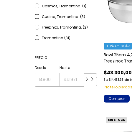
Cosmos, Tramontina. (1)
Cucina, Tramontina. (3)
Freezinox, Tramontina. (2)
Tramontina (31)
LLEVÁ 4 Y PAGÁ 3
Bowl 25cm 4,2
PRECIO
Freezinox Tr
Desde
Hasta
$43.300,00
3
x
$14.433,33
sin i
¡No te lo pierdas
SIN STOCK