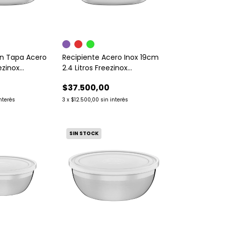
on Tapa Acero
Recipiente Acero Inox 19cm
ezinox
2.4 Litros Freezinox
Tramontina
$37.500,00
interés
3
x
$12.500,00
sin interés
SIN STOCK