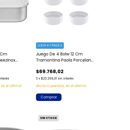
LLEVÁ 4 Y PAGÁ 3
3 Cm
Juego De 4 Bolw 12 Cm
eezinox
Tramontina Paola Porcelana
o Inox Color
Apilable
$69.768,02
interés
3
x
$23.256,01
sin interés
 es el último!
¡No te lo pierdas, es el último!
SIN STOCK