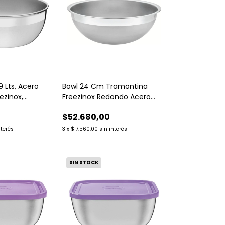
 Lts, Acero
Bowl 24 Cm Tramontina
eezinox,
Freezinox Redondo Acero
Inoxidable
$52.680,00
nterés
3
x
$17.560,00
sin interés
SIN STOCK