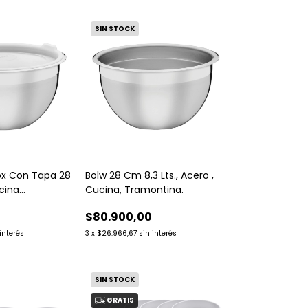
SIN STOCK
ox Con Tapa 28
Bolw 28 Cm 8,3 Lts., Acero ,
cina
Cucina, Tramontina.
$80.900,00
 interés
3
x
$26.966,67
sin interés
SIN STOCK
GRATIS