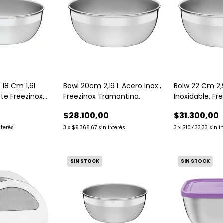
18 Cm 1,6l
Bowl 20cm 2,19 L Acero Inox.,
Bolw 22 Cm 2,9
te Freezinox
Freezinox Tramontina.
Inoxidable, Fr
Tramontina.
$28.100,00
$31.300,00
nterés
3
x
$9.366,67
sin interés
3
x
$10.433,33
sin i
SIN STOCK
SIN STOCK