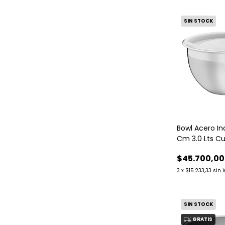
SIN STOCK
Bowl Acero I
Cm 3.0 Lts C
Tramontina
$45.700,00
3
x
$15.233,33
sin 
SIN STOCK
GRATIS