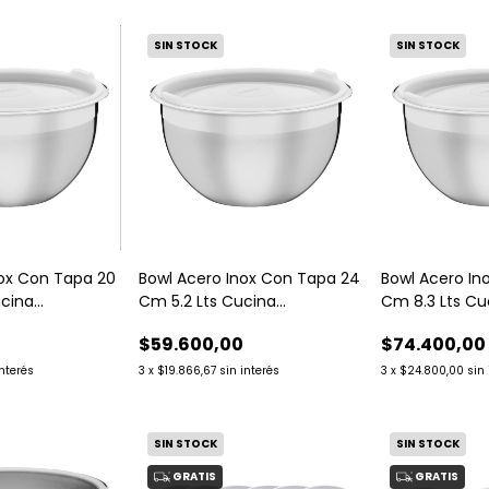
SIN STOCK
SIN STOCK
nox Con Tapa 20
Bowl Acero Inox Con Tapa 24
Bowl Acero In
ucina
Cm 5.2 Lts Cucina
Cm 8.3 Lts Cu
Tramontina
Tramontina
$59.600,00
$74.400,00
interés
3
x
$19.866,67
sin interés
3
x
$24.800,00
sin
SIN STOCK
SIN STOCK
GRATIS
GRATIS