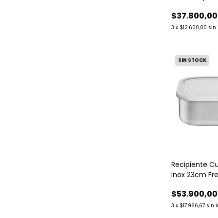
Tramontina.
$37.800,00
3
x
$12.600,00
sin
SIN STOCK
Recipiente C
Inox 23cm Fr
Tramontina
$53.900,00
3
x
$17.966,67
sin 