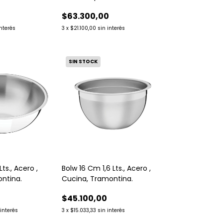
Tramontina.
$63.300,00
interés
3
x
$21.100,00
sin interés
SIN STOCK
ts., Acero ,
Bolw 16 Cm 1,6 Lts., Acero ,
ntina.
Cucina, Tramontina.
$45.100,00
 interés
3
x
$15.033,33
sin interés