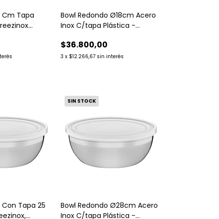
14 Cm Tapa
Bowl Redondo Ø18cm Acero
Freezinox
Inox C/tapa Plástica -
Tramontina.
$36.800,00
nterés
3
x
$12.266,67
sin interés
SIN STOCK
o Con Tapa 25
Bowl Redondo Ø28cm Acero
reezinox,
Inox C/tapa Plástica -