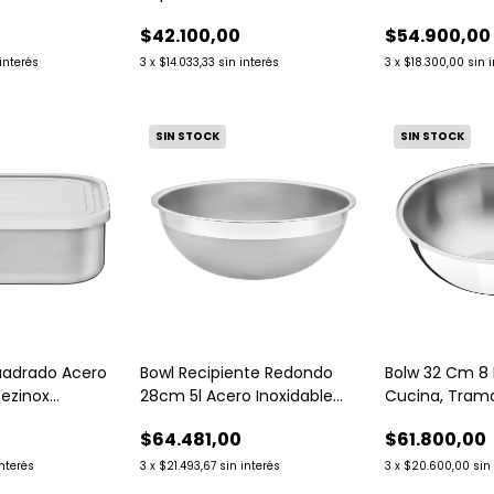
Tramontina.
Tramontina
$42.100,00
$54.900,00
 interés
3
x
$14.033,33
sin interés
3
x
$18.300,00
sin 
SIN STOCK
SIN STOCK
uadrado Acero
Bowl Recipiente Redondo
Bolw 32 Cm 8 L
eezinox
28cm 5l Acero Inoxidable
Cucina, Tramo
Tramontina
$64.481,00
$61.800,00
interés
3
x
$21.493,67
sin interés
3
x
$20.600,00
sin