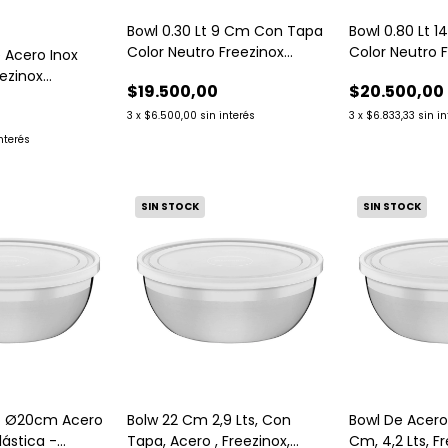
Bowl 0.30 Lt 9 Cm Con Tapa
Bowl 0.80 Lt 
Color Neutro Freezinox
Color Neutro 
 Acero Inox
Tramontina
Tramontina
ezinox
$19.500,00
$20.500,00
0
3
x
$6.500,00
sin interés
3
x
$6.833,33
sin i
interés
SIN STOCK
SIN STOCK
o Ø20cm Acero
Bolw 22 Cm 2,9 Lts, Con
Bowl De Acer
lástica -
Tapa, Acero , Freezinox,
Cm, 4,2 Lts, F