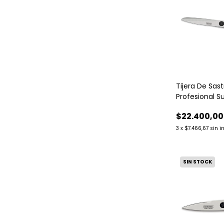
Tijera De Sas
Profesional S
Tramontina
$22.400,00
3
x
$7.466,67
sin i
SIN STOCK