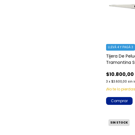
LLEVÁ 4 Y PAGÁ 3
Tijera De Pel
Tramontina S
Pulgadas
$10.800,00
3
x
$3.600,00
sin 
¡No te lo pierdas
Comprar
SIN STOCK