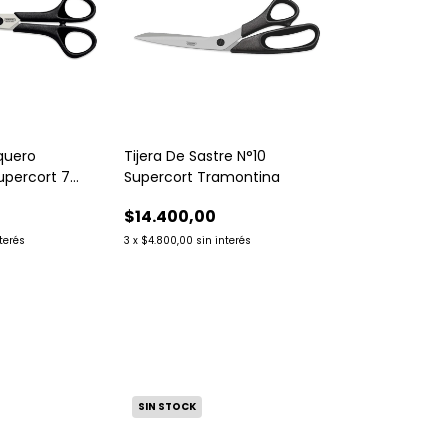
uquero
Tijera De Sastre N°10
upercort 7
Supercort Tramontina
$14.400,00
nterés
3
x
$4.800,00
sin interés
SIN STOCK