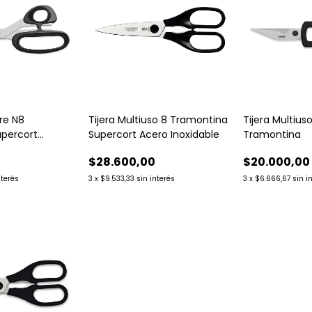
tre N8
Tijera Multiuso 8 Tramontina
Tijera Multius
upercort
Supercort Acero Inoxidable
Tramontina
$28.600,00
$20.000,00
nterés
3
x
$9.533,33
sin interés
3
x
$6.666,67
sin i