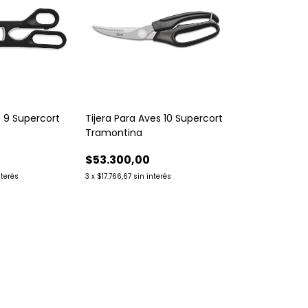
o 9 Supercort
Tijera Para Aves 10 Supercort
Tramontina
$53.300,00
nterés
3
x
$17.766,67
sin interés