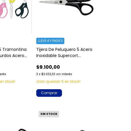
LLEVÁ 4 Y PAGÁ 3
 5 Tramontina
Tijera De Peluquero 5 Acero
urdos Acero
Inoxidable Supercort
Tramontina
$9.100,00
terés
3
x
$3.033,33
sin interés
en stock!
¡Solo quedan
5
en stock!
Comprar
SIN STOCK