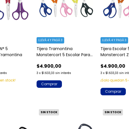
LLEVÁ 4 Y PAGÁ 3
LLEVÁ 4 Y PAGÁ 3
 N° 5
Tijera Tramontina
Tijera Escolar
Tramontina
Monstercort 5 Escolar Para
Monstercort Z
Diestros
Inox
$4.900,00
$4.900,00
terés
3
x
$1.633,33
sin interés
3
x
$1.633,33
sin in
en stock!
¡Solo quedan
5
Comprar
SIN STOCK
SIN STOCK