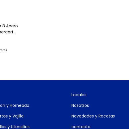
so 8 Acero
percort
nterés
Locales
ón y Horneado
Nosotros
tos y Vajilla
Novedades y Recetas
los y Utensilios
contacto