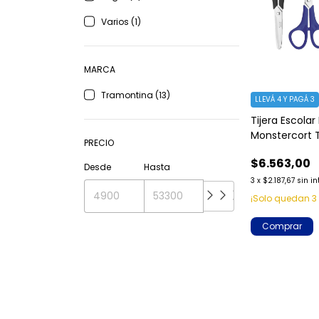
Varios (1)
MARCA
Tramontina (13)
LLEVÁ 4 Y PAGÁ 3
Tijera Escolar
Monstercort 
PRECIO
$6.563,00
Desde
Hasta
3
x
$2.187,67
sin in
¡Solo quedan
3
Comprar