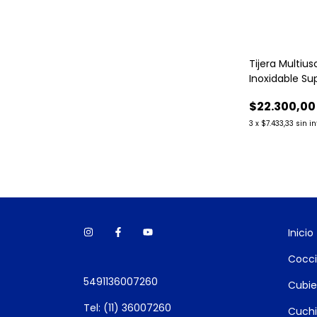
Tijera Multiu
Inoxidable Su
Tramontina
$22.300,00
3
x
$7.433,33
sin i
Inicio
Cocci
5491136007260
Cubier
Tel: (11) 36007260
Cuchil