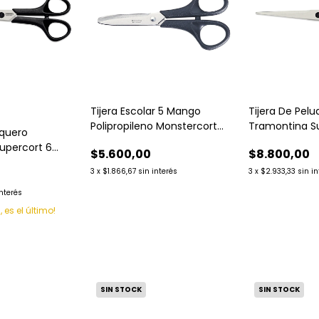
Tijera Escolar 5 Mango
Tijera De Pel
Polipropileno Monstercort
Tramontina S
uquero
Tramontina
Pulgadas
upercort 6
$5.600,00
$8.800,00
3
x
$1.866,67
sin interés
3
x
$2.933,33
sin i
interés
, es el último!
SIN STOCK
SIN STOCK