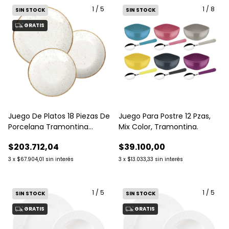
1
/
5
1
/
8
SIN STOCK
SIN STOCK
GRATIS
Juego De Platos 18 Piezas De
Juego Para Postre 12 Pzas,
Porcelana Tramontina
Mix Color, Tramontina.
Rustico
$203.712,04
$39.100,00
3
x
$67.904,01
sin interés
3
x
$13.033,33
sin interés
1
/
5
1
/
5
SIN STOCK
SIN STOCK
GRATIS
GRATIS