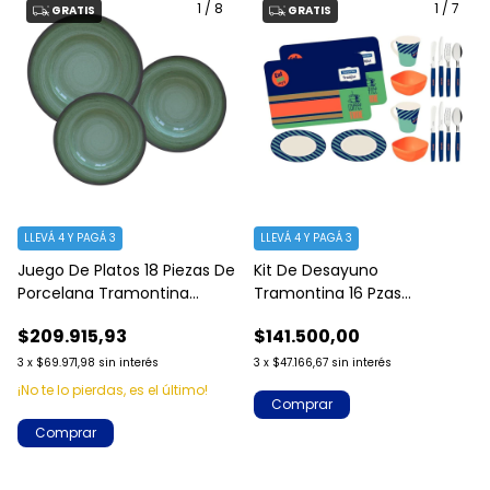
1
/
8
1
/
7
GRATIS
GRATIS
LLEVÁ 4 Y PAGÁ 3
LLEVÁ 4 Y PAGÁ 3
Juego De Platos 18 Piezas De
Kit De Desayuno
Porcelana Tramontina
Tramontina 16 Pzas
Rustico
Polipropileno Y Cerámica
$209.915,93
$141.500,00
3
x
$69.971,98
sin interés
3
x
$47.166,67
sin interés
¡No te lo pierdas, es el último!
Comprar
Comprar